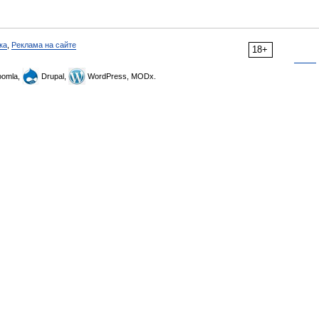
ка
,
Реклама на сайте
18+
omla,
Drupal,
WordPress, MODx.