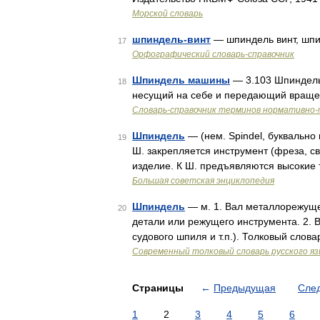
Морской словарь
шпиндель-винт
— шпиндель винт, шп
17
Орфографический словарь-справочник
Шпиндель машины
— 3.103 Шпиндель
18
несущий на себе и передающий враще
Словарь-справочник терминов нормативно-
Шпиндель
— (нем. Spindel, букваль
19
Ш. закрепляется инструмент (фреза, с
изделие. К Ш. предъявляются высокие
Большая советская энциклопедия
Шпиндель
— м. 1. Вал металлорежуще
20
детали или режущего инструмента. 2. В
судового шпиля и т.п.). Толковый слов
Современный толковый словарь русского я
Страницы
←
Предыдущая
Сле
1
2
3
4
5
6