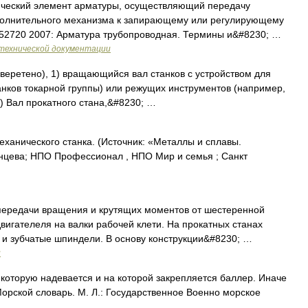
ческий элемент арматуры, осуществляющий передачу
полнительного механизма к запирающему или регулирующему
 52720 2007: Арматура трубопроводная. Термины и&#8230; …
технической документации
 веретено), 1) вращающийся вал станков с устройством для
танков токарной группы) или режущих инструментов (например,
) Вал прокатного стана,&#8230; …
ханического станка. (Источник: «Металлы и сплавы.
нцева; НПО Профессионал , НПО Мир и семья ; Санкт
 передачи вращения и крутящих моментов от шестеренной
вигателеля на валки рабочей клети. На прокатных станах
 зубчатые шпиндели. В основу конструкции&#8230; …
и
которую надевается и на которой закрепляется баллер. Иначе
Морской словарь. М. Л.: Государственное Военно морское
 …