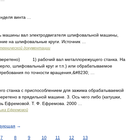
инделя винта …
 машины вал электродвигателя шлифовальной машины,
ние на шлифовальные круги. Источник …
технической документации
но веретено) 1) рабочий вал металлорежущего станка. На
верло, шлифовальный круг и т.п.) или обрабатываемое
 требования по точности вращения,&#8230; …
го станка с приспособлением для зажима обрабатываемой
еретено в прядильной машине. 3. Ось чего либо (катушки,
арь Ефремовой. Т. Ф. Ефремова. 2000 …
зыка Ефремовой
дующая
→
7
8
9
10
11
12
13