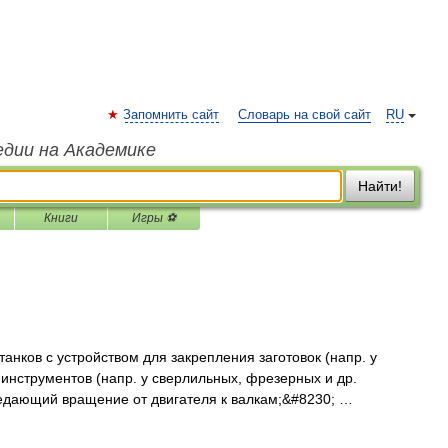
Запомнить сайт
Словарь на свой сайт
RU
едии на Академике
Найти!
Книги
Игры ⚽
нков с устройством для закрепления заготовок (напр. у
 инструментов (напр. у сверлильных, фрезерных и др.
ередающий вращение от двигателя к валкам;&#8230; …