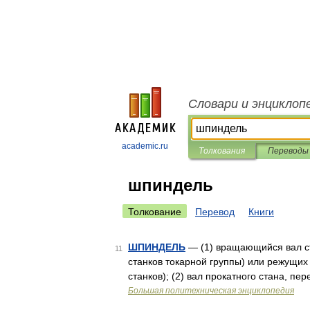
Словари и энциклоп
academic.ru
Толкования
Переводы
шпиндель
Толкование
Перевод
Книги
ШПИНДЕЛЬ
— (1) вращающийся вал ста
11
станков токарной группы) или режущих
станков); (2) вал прокатного стана, п
Большая политехническая энциклопедия