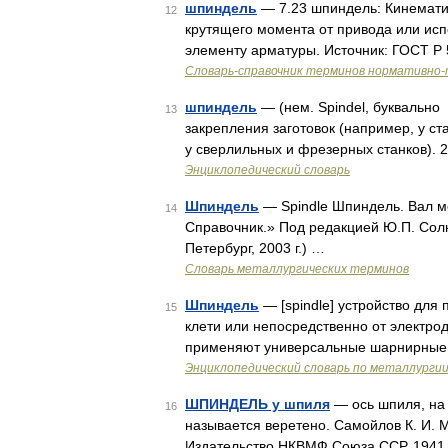
шпиндель
— 7.23 шпиндель: Кинемати
12
крутящего момента от привода или ис
элементу арматуры. Источник: ГОСТ Р
Словарь-справочник терминов нормативно-
шпиндель
— (нем. Spindel, буквально
13
закрепления заготовок (например, у с
у сверлильных и фрезерных станков). 2
Энциклопедический словарь
Шпиндель
— Spindle Шпиндель. Вал ме
14
Справочник.» Под редакцией Ю.П. Сол
Петербург, 2003 г.) …
Словарь металлургических терминов
Шпиндель
— [spindle] устройство для
15
клети или непосредственно от электрод
применяют универсальные шарнирные и
Энциклопедический словарь по металлурги
ШПИНДЕЛЬ у шпиля
— ось шпиля, на 
16
называется веретено. Самойлов К. И. 
Издательство НКВМФ Союза ССР, 1941